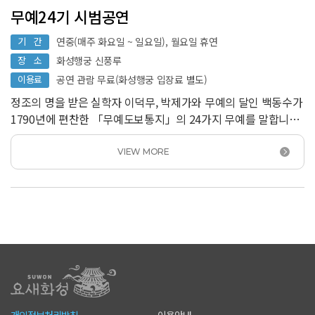
무예24기 시범공연
기 간
연중(매주 화요일 ~ 일요일), 월요일 휴연
장 소
화성행궁 신풍루
이용료
공연 관람 무료(화성행궁 입장료 별도)
정조의 명을 받은 실학자 이덕무, 박제가와 무예의 달인 백동수가
1790년에 편찬한 「무예도보통지」의 24가지 무예를 말합니다.
<br /> 「무예도보통지」는 조선 전래의 무예는 물론, 중국과
일본의 우수한 무예를 적극 수용하여 &#39;24기(技)&#39;로
VIEW MORE
정리한 무예교범서로서 부국강병의 실학정신이 담겨 있습니다.
<br /> 무예 24기는 화성에 주둔했던 당대 조선 최정예부대
장용영 군사들이 익혔던 무예로, 역사적 가치는 물론 예술적,
체육적 가치가 아주 높은 무형의 문화유산입니다. 장용영
군사들은 무예24기를 수련하며 수원화성과 화성행궁 호위에
최선을 다했습니다.현재 무예24기 시범공연은 화성행궁의
복원과 때를 같이하여, 화성행궁을 배경으로 우리 민족의 건강한
몸짓과 활달한 기상이 담긴 무예 시연을 펼쳐 보이고 있습니다.
개인정보처리방침
이용안내