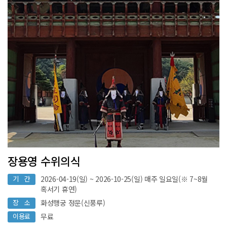
장용영 수위의식
기 간
2026-04-19(일) ~ 2026-10-25(일) 매주 일요일(※ 7~8월
혹서기 휴연)
장 소
화성행궁 정문(신풍루)
이용료
무료