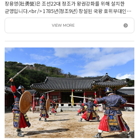
장용영(壯勇營)은 조선22대 정조가 왕권강화를 위해 설치한
군영입니다.<br /> 1785년(정조9년) 창설된 국왕 호위부대인
장용위(壯勇衛)를 확대하여 1793년(정조17년) 설치되었습니다.
<br /> 장용영은 내영과 외영으로 나뉘는데, 내영은 도성을
VIEW MORE
중심으로, 외영은 수원화성을 중심으로 이루어졌습니다.<br />
수원화성의 외영은 정2품 유수가 총괄했습니다.<br /> 외영의
편제는 화성행궁을 방비하는 입방군과 유사시 동원되는
협수군으로 구성되었습니다.