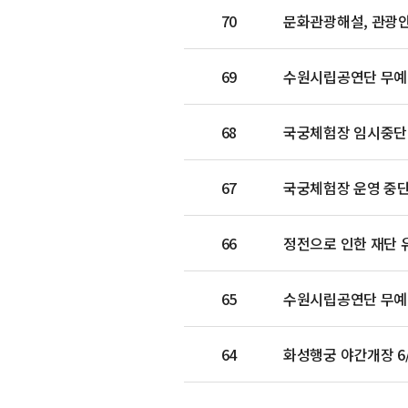
70
문화관광해설, 관광안내
69
수원시립공연단 무예2
68
국궁체험장 임시중단안내(20
67
국궁체험장 운영 중단 안내
66
정전으로 인한 재단 
65
수원시립공연단 무예
64
화성행궁 야간개장 6