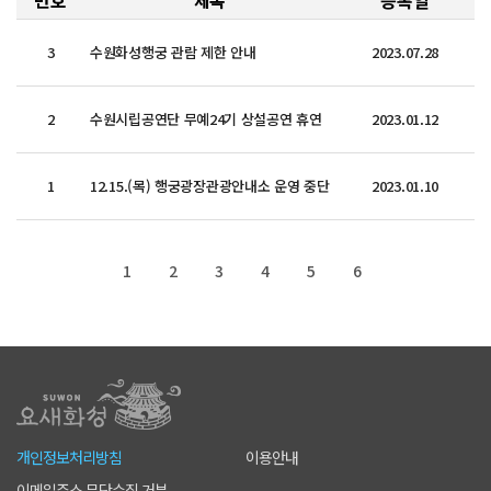
번호
제목
등록일
3
수원화성행궁 관람 제한 안내
2023.07.28
2
수원시립공연단 무예24기 상설공연 휴연
2023.01.12
1
12.15.(목) 행궁광장관광안내소 운영 중단
2023.01.10
1
2
3
4
5
6
개인정보처리방침
이용안내
이메일주소 무단수집 거부