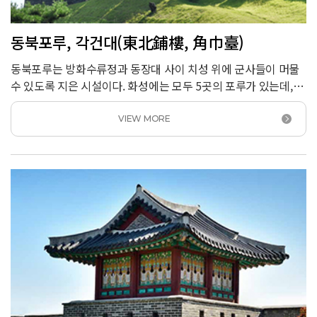
동북포루, 각건대(東北鋪樓, 角巾臺)
동북포루는 방화수류정과 동장대 사이 치성 위에 군사들이 머물
수 있도록 지은 시설이다. 화성에는 모두 5곳의 포루가 있는데,
동북포루는 지붕의 모습이 조선 시대 선비들이 쓰던
각건角巾이란 모자와 비슷해 보여서 &lsquo;각건대&rsquo;
VIEW MORE
라는 별칭을 갖고 있다.<br /> 동북포루는 다른 포루에 없는
시설을 갖췄다. 여장과 건물사이를 벽돌로 채워서
벽등甓磴이라는 단을 만들고, 누각의 계단도 벽돌로 만들었다.
지붕 양 끝에 올린 용머리 모양의 장식 기와 역시 동북포루에서만
볼 수 있다. 동북포루 특징을 살려 2019년에 다시 복원했다.