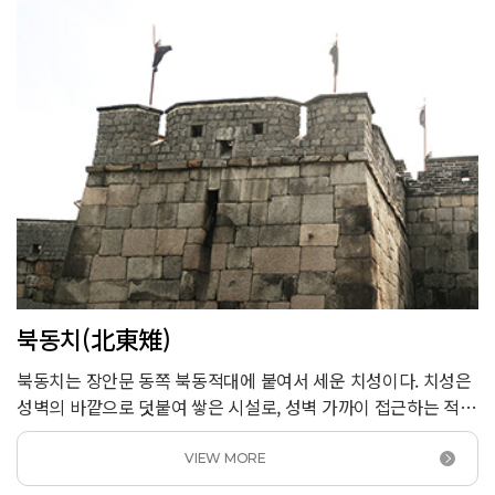
만들어졌다. 『화성성역의궤』에는 동1포루의 모습만 실려
있다.
북동치(北東雉)
북동치는 장안문 동쪽 북동적대에 붙여서 세운 치성이다. 치성은
성벽의 바깥으로 덧붙여 쌓은 시설로, 성벽 가까이 접근하는 적을
감시하고 공격하는 역할을 했다. 성벽에 8곳, 용도에 2곳의
치성이 설치되어 있는데 지형에 따라 형태가 조금씩 다르다.
VIEW MORE
북동적대 위치에서 성곽이 급하게 꺾이기 때문에 북쪽을