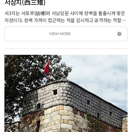
서삼치(西三雉)
서3치는 서포루(舖樓)와 서남암문 사이에 성벽을 돌출시켜 쌓은
치성이다. 성벽 가까이 접근하는 적을 감시하고 공격하는 역할을
했다. 성벽에 8곳, 용도에 2곳의 치성이 설치되어 있는데 지형에
따라 형태가 조금씩 다르다. 서3치 바깥은 지형이 비교적
VIEW MORE
평탄하여 팔달산에 설치한 다른 치성에 비해 길이가 길다. 치성
안쪽으로 여장에서 1m 정도 돌출한 담을 쌓고 가운데 출입구를
냈다. 적대와 비슷한 구조는 서3치와 남치에서만 볼 수 있다.