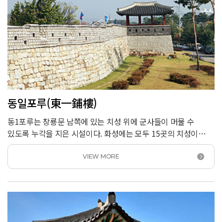
동일포루(東一鋪樓)
동1포루는 창룡문 남쪽에 있는 치성 위에 군사들이 머물 수
있도록 누각을 지은 시설이다. 화성에는 모두 15곳의 치성이
있는데 그중 중요한 5곳의 치성 위에 동1포루, 동2포루, 서포루,
북포루, 동북포루를 만들고 적의 동향을 감시했다.<br />
VIEW MORE
동1포루는 지형이 평탄하고 조망이 트인 곳에 있어서 적의
움직임을 잘 살필 수 있는 구조로 만들었다. 치성을 길게
내밀었으며, 다른 포루와 달리 기둥사이에 벽을 치지 않고 사방을
개방했다.