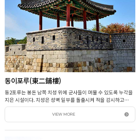
동이포루(東二鋪樓)
동2포루는 봉돈 남쪽 치성 위에 군사들이 머물 수 있도록 누각을
지은 시설이다. 치성은 성벽 일부를 돌출시켜 적을 감시하고
공격할 수 있도록 만든 시설물이다. 화성에는 모두 15곳의
치성이 있는데 그중 중요한 5곳의 치성 위에 동1포루, 동2포루,
VIEW MORE
서포루, 북포루, 동북포루를 만들고 적의 동향을 감시했다.<br />
동2포루는 동1포루와 마찬가지로 사방이 개방된 구조이다. 측면
3칸인 동1포루에 비해 치성이 짧아서 측면 2칸의 건물로