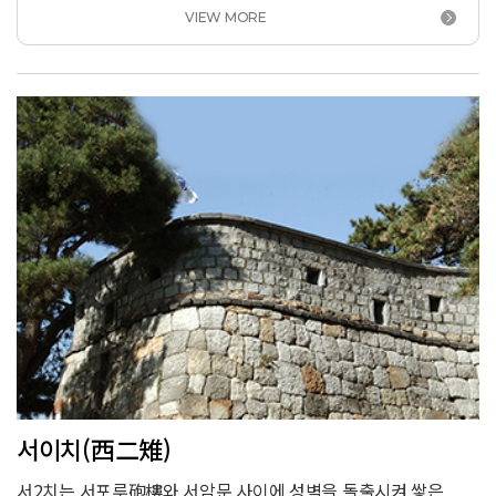
따라 형태가 조금씩 다르다. 치성은 보통 좌우 방어 시설과 100m
VIEW MORE
이상 거리를 두고 만들었으나, 서1치는 서북각루에서 약 55m
떨어진 지점에 있다. 화서문에서 뻗은 성벽이 팔달산 정상을 향해
크게 꺾이는 요충지이기 때문에 치성을 가깝게 설치한 것이다.
서이치(西二雉)
서2치는 서포루砲樓와 서암문 사이에 성벽을 돌출시켜 쌓은