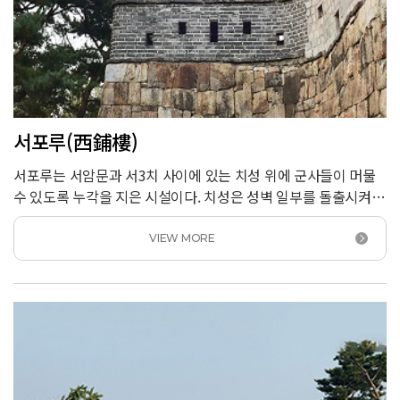
서포루(西鋪樓)
서포루는 서암문과 서3치 사이에 있는 치성 위에 군사들이 머물
수 있도록 누각을 지은 시설이다. 치성은 성벽 일부를 돌출시켜
적을 감시하고 공격할 수 있도록 만든 시설물이다. 화성에는 모두
15곳의 치성이 있는데 그중 중요한 5곳의 치성 위에 동1포루,
VIEW MORE
동2포루, 서포루, 북포루, 동북포루를 만들고 적의 동향을
감시했다.<br /> 서포루는 서장대 쪽으로 접근하는 적을
감시하기 위해 만들었다. 「화성성역의궤」에는 동북포루와
형태가 같다고 기록되어 있다. 서포루 누각은 복원했으나 치성은
원형이 잘 남아 있다.