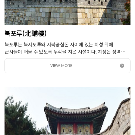
북포루(北鋪樓)
북포루는 북서포루와 서북공심돈 사이에 있는 치성 위에
군사들이 머물 수 있도록 누각을 지은 시설이다. 치성은 성벽
일부를 돌출시켜 적을 감시하고 공격할 수 있도록 만든
시설물이다. 화성에는 모두 15곳의 치성이 있는데 그중 중요한
VIEW MORE
5곳의 치성 위에 동1포루, 동2포루, 서포루, 북포루, 동북포루를
만들고 적의 동향을 감시했다.<br /> 북포루는 화성에서 가장
평탄하고 시야가 트인 곳에 있어서 주둔하는 군사의 수도 많고
규모도 크다. &lsquo;군포루&rsquo;라고도 불렀다.