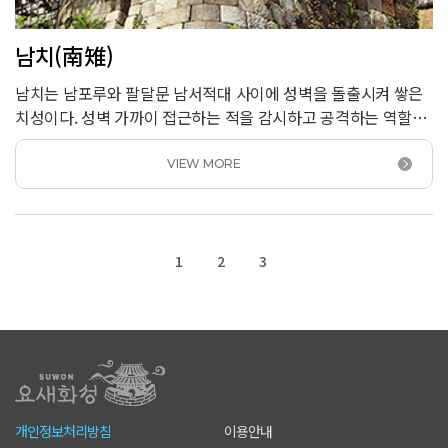
남치(南雉)
남치는 남포루와 팔달문 남서적대 사이에 성벽을 돌출시켜 쌓은
치성이다. 성벽 가까이 접근하는 적을 감시하고 공격하는 역할을
했다. 화성에는 성벽에 8곳, 용도에 2곳의 치성이 설치되어
있는데 지형에 따라 형태가 조금씩 다르다. 남치는 서쪽 경사지에
VIEW MORE
만들었기 때문에 치성의 길이가 짧고 폭도 좁다. 서3치와
마찬가지로 치성 안쪽에 돌로 담을 쌓고 출입구를 냈는데 이
구조는 적대와 비슷하다. 남치는 원형이 잘 남아 있다.
1
2
3
개인정보처리방침
이용안내