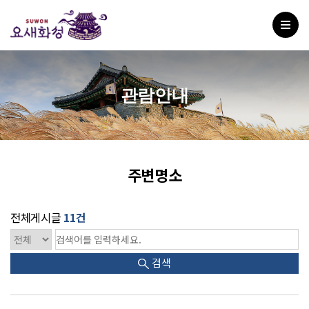
관람안내
주변명소
전체게시글
11건
검색