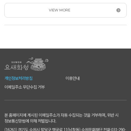
인프라를 구축하고 있는 준비된 글로벌 명품시장입니다.
대장간의 문화를 간직한 구천동 공구상가부터, 수원멋쟁이는 다
VIEW MORE
만날 수 있는 남문로데오시장과 패션1번가&middot;시민상가,
매일 시민들의 밥상을 책임지는 밑반찬 가득한 못골&middot;
미나리광시장, 오색빛깔 한복이 비단길을 이루고 있는
영동시장과 수원남문시장 대표 먹을거리로 빼놓으면 서운한
지동순대에 지동시장과 통닭거리로 유명한 팔달문시장까지. 9개
시장이 뭉친만큼 단일 규모로 국내 최대의 규모를 자랑하는
수원남문시장은, 한 곳에서 다채로운 9개 시장의 풍경을 만날 수
있습니다.
개인정보처리방침
이용안내
이메일주소 무단수집 거부
본 홈페이지에 게시된 이메일주소가 자동 수집되는 것을 거부하며, 위반 시
정보통신망법에 의해 처벌됩니다.
(16261) 경기도 수원시 팔달구 행궁로 11(남창동) 수원문화재단 전화 031-290-