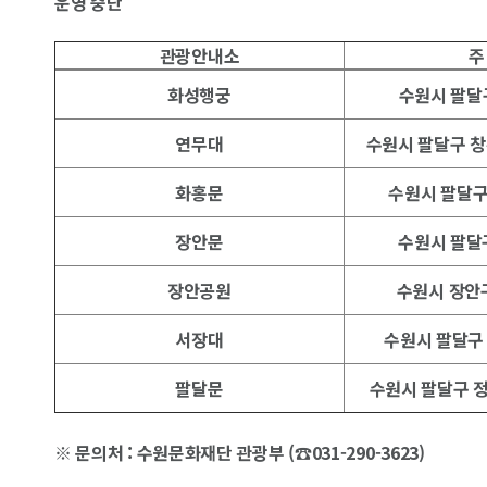
운영 중단
관광안내소
주
화성행궁
수원시 팔달구
연무대
수원시 팔달구 창
화홍문
수원시 팔달구
장안문
수원시 팔달구
장안공원
수원시 장안구
서장대
수원시 팔달구 
팔달문
수원시 팔달구 정
※ 문의처 : 수원문화재단 관광부 (☎031-290-3623)