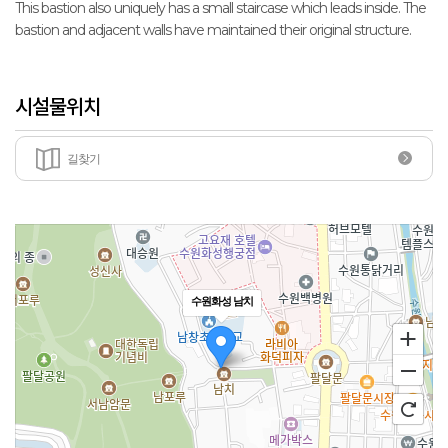
This bastion also uniquely has a small staircase which leads inside. The
bastion and adjacent walls have maintained their original structure.
시설물위치
길찾기
수원화성 남치