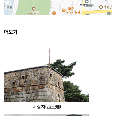
100m
더보기
서삼치(西三雉)