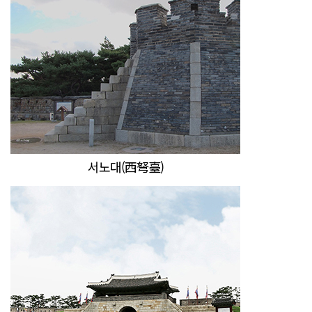
서노대(西弩臺)