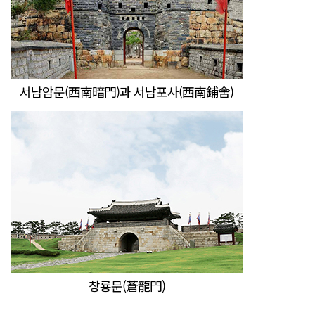
서남암문(西南暗門)과 서남포사(西南鋪舍)
창룡문(蒼龍門)