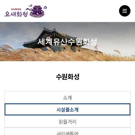
세계유산수원화성
수원화성
소개
시설물소개
읽을거리
사이버투어