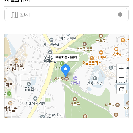
길찾기
수원화성 서일치
100m