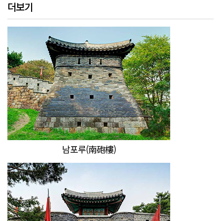
더보기
남포루(南砲樓)