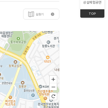
상설체험공연
TOP
길찾기