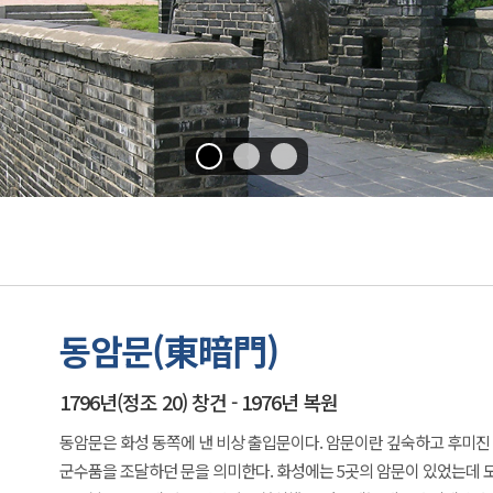
동암문(東暗門)
1796년(정조 20) 창건 - 1976년 복원
동암문은 화성 동쪽에 낸 비상 출입문이다. 암문이란 깊숙하고 후미진
군수품을 조달하던 문을 의미한다. 화성에는 5곳의 암문이 있었는데 