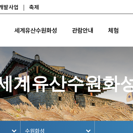
광개발사업
|
축제
세계유산수원화성
관람안내
체험
세계유산수원화
수원화성