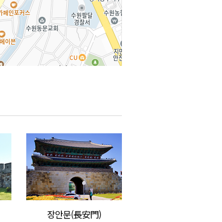
100m
장안문(長安門)