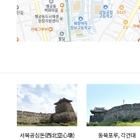
서북공심돈(西北空心墩)
동북포루, 각건대