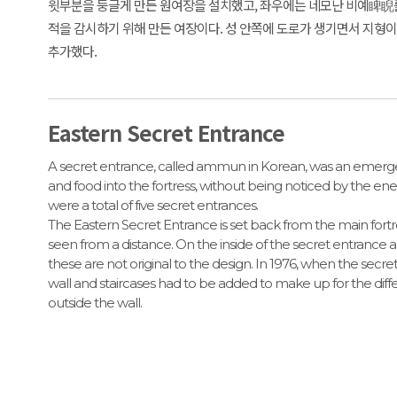
윗부분을 둥글게 만든 원여장을 설치했고, 좌우에는 네모난 비예睥睨를
적을 감시하기 위해 만든 여장이다. 성 안쪽에 도로가 생기면서 지형이 
추가했다.
Eastern Secret Entrance
A secret entrance, called ammun in Korean, was an emerge
and food into the fortress, without being noticed by the e
were a total of five secret entrances.
The Eastern Secret Entrance is set back from the main fortr
seen from a distance. On the inside of the secret entrance ar
these are not original to the design. In 1976, when the secr
wall and staircases had to be added to make up for the diff
outside the wall.