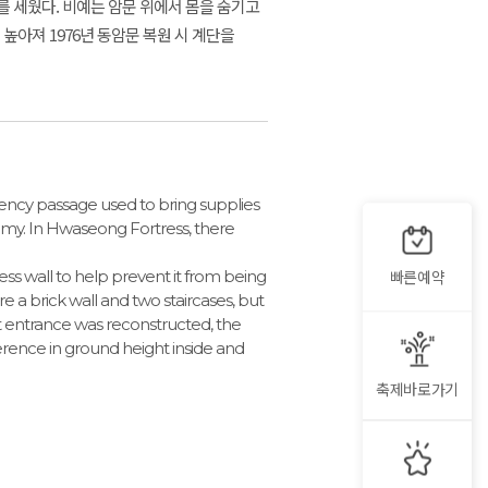
 세웠다. 비예는 암문 위에서 몸을 숨기고
높아져 1976년 동암문 복원 시 계단을
ncy passage used to bring supplies
nemy. In Hwaseong Fortress, there
빠른예약
ess wall to help prevent it from being
e a brick wall and two staircases, but
et entrance was reconstructed, the
erence in ground height inside and
축제바로가기