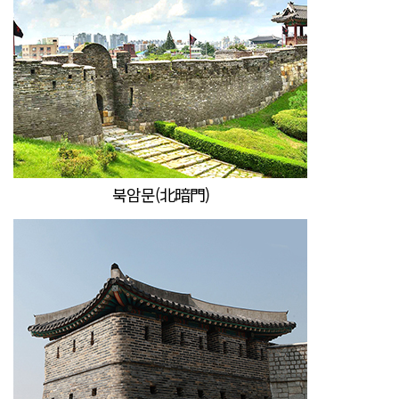
북암문(北暗門)