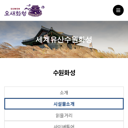
세계유산수원화성
수원화성
소개
시설물소개
읽을거리
사이버투어