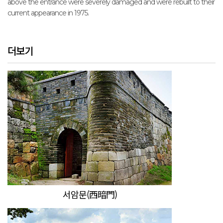
above the entrance were severely damaged and were rebuilt to their
current appearance in 1975.
더보기
서암문(西暗門)