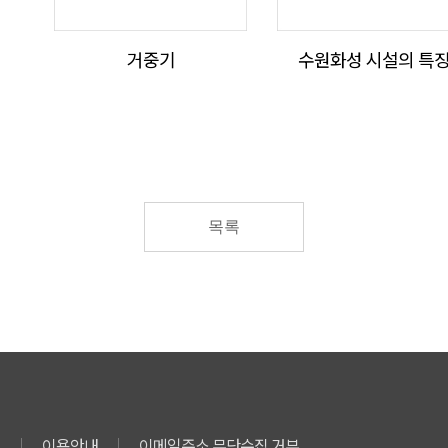
거중기
수원화성 시설의 특
목록
침
이용안내
이메일주소 무단수집 거부