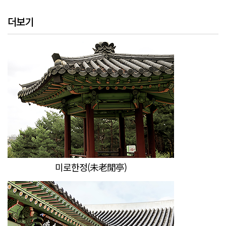
더보기
미로한정(未老閒亭)