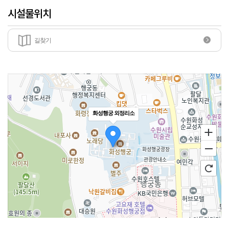
시설물위치
길찾기
화성행궁 외정리소
100m