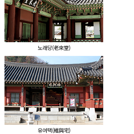
노래당(老來堂)
유여택(維與宅)