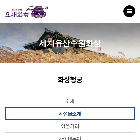
세계유산수원화성
화성행궁
소개
시설물소개
읽을거리
사이버투어