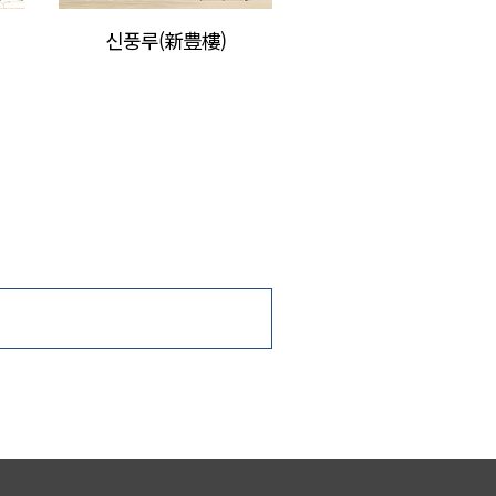
신풍루(新豊樓)