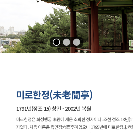
미로한정(未老閒亭)
1791년(정조 15) 창건 - 2002년 복원
미로한정은 화성행궁 후원에 세운 소박한 정자이다. 조선 정조 13년(1
지었다. 처음 이름은 육면정六面亭이었으나 1795년에 미로한정未老閑