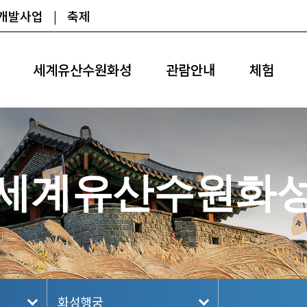
광개발사업
|
축제
세계유산수원화성
관람안내
체험
세계유산수원화
화성행궁