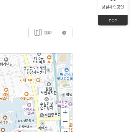
상설체험공연
TOP
길찾기