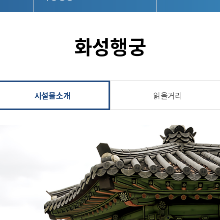
화성행궁
시설물소개
읽을거리