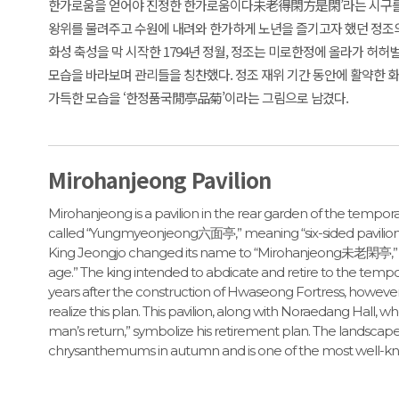
한가로움을 얻어야 진정한 한가로움이다未老得閑方是閑’라는 시구를 
왕위를 물려주고 수원에 내려와 한가하게 노년을 즐기고자 했던 정조의
화성 축성을 막 시작한 1794년 정월, 정조는 미로한정에 올라가 허
모습을 바라보며 관리들을 칭찬했다. 정조 재위 기간 동안에 활약한 
가득한 모습을 ‘한정품국閒亭品菊’이라는 그림으로 남겼다.
Mirohanjeong Pavilion
Mirohanjeong is a pavilion in the rear garden of the temporary 
called “Yungmyeonjeong六面亭,” meaning “six-sided pavilion,” d
King Jeongjo changed its name to “Mirohanjeong未老閑亭,” mea
age.” The king intended to abdicate and retire to the tempo
years after the construction of Hwaseong Fortress, however
realize this plan. This pavilion, along with Noraedang Hall, 
man’s return,” symbolize his retirement plan. The landscape su
chrysanthemums in autumn and is one of the most well-kn