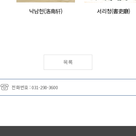
낙남헌(洛南轩)
서리청(書吏廳)
목록
전화번호 : 031-290-3600