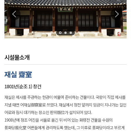
시설물소개
재실 齋室
1801년(순조 1) 창건
재실은 제사를 주관하는 헌관이 머물며 준비하는 건물이다. 국왕이 직접 제사를
지낼 때면 어재실御齋室로 쓰였다. 재실에서 정전 앞까지 임금이 지나가는 길인
어로와 잠시 대기하는 장소인 판위版位가 설치되어 있다.
1908년에 정조 어진을 서울로 옮긴 뒤 비어 있는 화령전 건물을 수원의
풍화당風化堂 어른들에게 관리하도록 했는데, 그 이후로 풍화당이라고 부르게