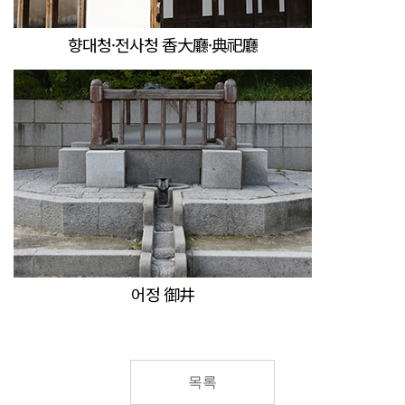
향대청·전사청 香大廳·典祀廳
어정 御井
목록