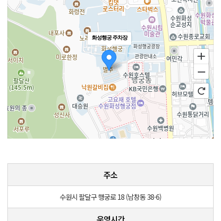
화성행궁 주차장
100m
주소
수원시 팔달구 행궁로 18 (남창동 38-6)
운영시간