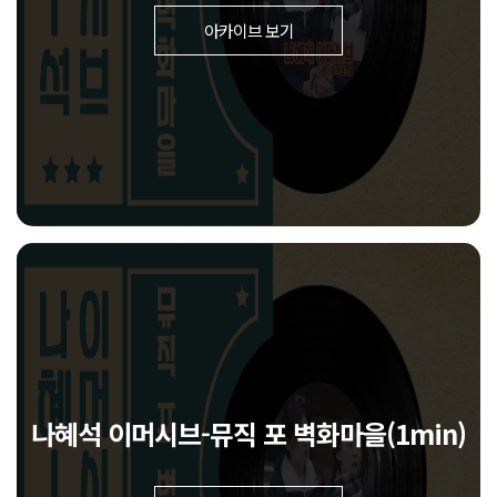
아카이브 보기
나혜석 이머시브-뮤직 포 벽화마을(1min)