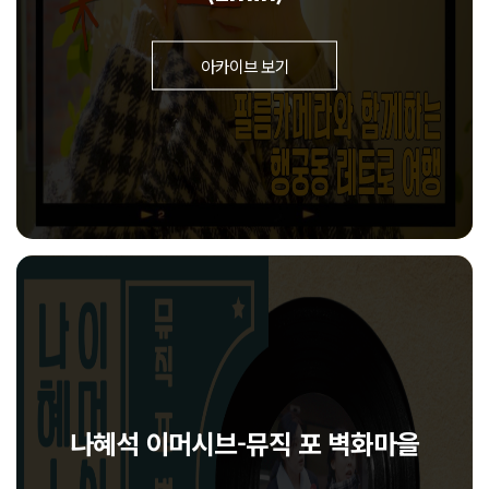
아카이브 보기
나혜석 이머시브-뮤직 포 벽화마을