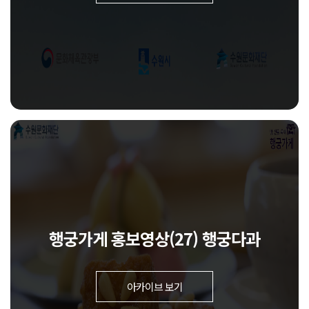
행궁가게 홍보영상(27) 행궁다과
아카이브 보기