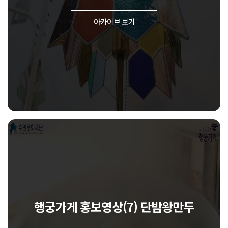
아카이브 보기
행궁가게 홍보영상(7) 단밤왕만두