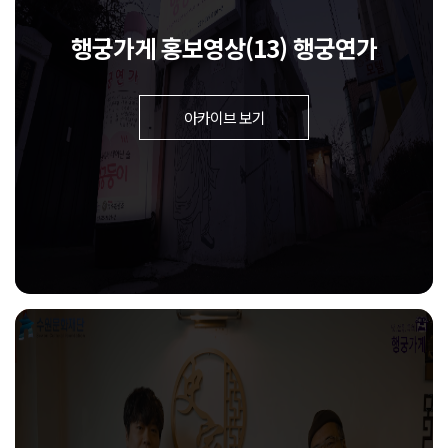
행궁가게 홍보영상(13) 행궁연가
아카이브 보기