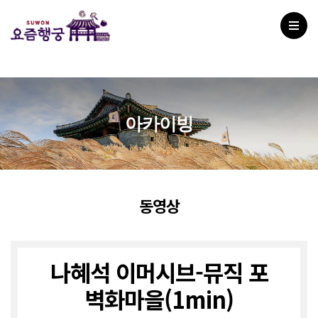
아카이빙
동영상
나혜석 이머시브-뮤직 포
벽화마을(1min)