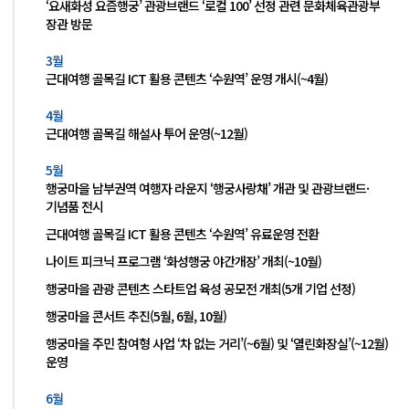
‘요새화성 요즘행궁’ 관광브랜드 ‘로컬 100’ 선정 관련 문화체육관광부
장관 방문
3월
근대여행 골목길 ICT 활용 콘텐츠 ‘수원역’ 운영 개시(~4월)
4월
근대여행 골목길 해설사 투어 운영(~12월)
5월
행궁마을 남부권역 여행자 라운지 ‘행궁사랑채’ 개관 및 관광브랜드·
기념품 전시
근대여행 골목길 ICT 활용 콘텐츠 ‘수원역’ 유료운영 전환
나이트 피크닉 프로그램 ‘화성행궁 야간개장’ 개최(~10월)
행궁마을 관광 콘텐츠 스타트업 육성 공모전 개최(5개 기업 선정)
행궁마을 콘서트 추진(5월, 6월, 10월)
행궁마을 주민 참여형 사업 ‘차 없는 거리’(~6월) 및 ‘열린화장실’(~12월)
운영
6월