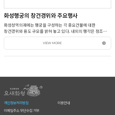
화성행궁의 창건경위와 주요행사
화성성역의궤에는 행궁을 구성하는 각 중요건물에 대한
창건경위와 용도 규모를 밝혀 놓고 있다. 내외의 행각은 정조
13년에 건축한 정당, 정조 13년에 건축한 정당 21칸, 행각
43칸이던 것을 정조 18년에 북각도 등 48칸을 새로이 추가하여
VIEW MORE
모두 112칸의 규모를 갖추었다. 또한 『정조대왕능행도
(正祖大王陵幸圖)』에는 「융릉행반차도(隆陵幸班次圖)」
·「성역낙성연(城役落成宴)」·「서장대성조도
(西將臺城操圖)」에서부터 화성행궁을 배경으로 한 「알성도
(謁聖圖)」·「봉수당진찬도(奉壽堂進饌圖)」
·「낙남헌방방도(洛南軒放榜圖)]」·「득중정어사도
(得中亭御射圖)」·「낙남헌양로연도(洛南軒養老宴圖)」
·「신풍루사미도(新豊樓賜米圖)」 등의 그림이 사실적인
채색화로 화려하게 그려져 있다.
개인정보처리방침
이용안내
이메일주소 무단수집 거부