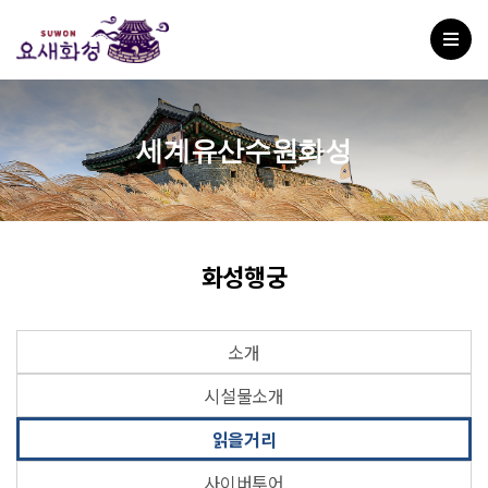
세계유산수원화성
화성행궁
소개
시설물소개
읽을거리
사이버투어