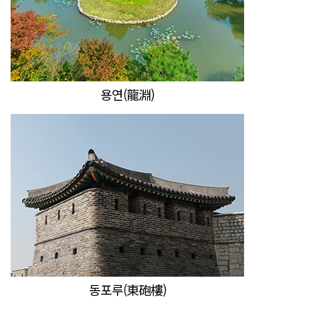
용연(龍淵)
동포루(東砲樓)