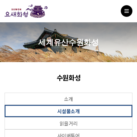
세계유산수원화성
수원화성
소개
시설물소개
읽을거리
사이버투어