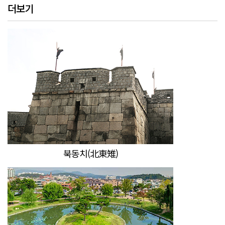
더보기
북동치(北東雉)