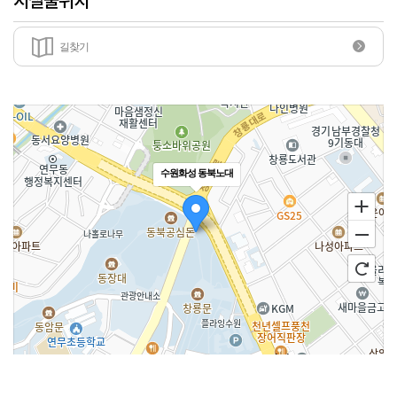
길찾기
수원화성 동북노대
100m