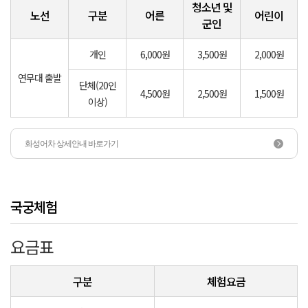
청소년 및
노선
구분
어른
어린이
군인
개인
6,000원
3,500원
2,000원
연무대 출발
단체(20인
4,500원
2,500원
1,500원
이상)
화성어차 상세안내 바로가기
국궁체험
요금표
구분
체험요금