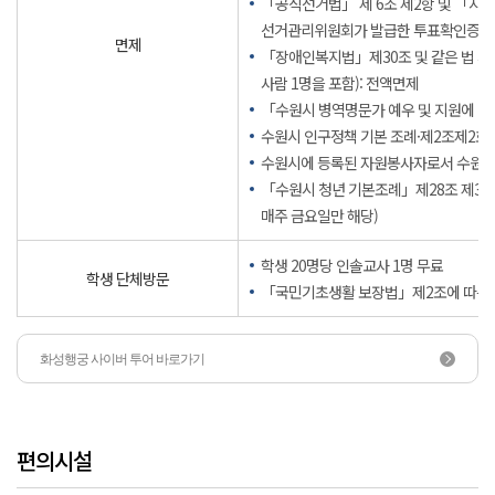
「공직선거법」 제 6조 제2항 및 「지
선거관리위원회가 발급한 투표확인증을 선
면제
「장애인복지법」제30조 및 같은 법 시
사람 1명을 포함): 전액면제
「수원시 병역명문가 예우 및 지원에 관
수원시 인구정책 기본 조례·제2조제2호에
수원시에 등록된 자원봉사자로서 수원시 
「수원시 청년 기본조례」제28조 제3항에 따
매주 금요일만 해당)
학생 20명당 인솔교사 1명 무료
학생 단체방문
「국민기초생활 보장법」제2조에 따른 수
화성행궁 사이버 투어 바로가기
편의시설